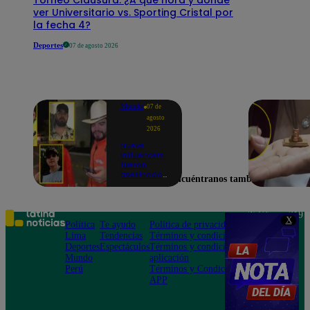
ver Universitario vs. Sporting Cristal por
la fecha 4?
Deportes
07 de agosto 2026
Mundo
07 de
agosto
2026
Nueve
influencers
fueron
asesinados
Encuéntranos también en
por la
guerra
interna en
el Cártel de
Teléfono: 219
X
Sinaloa
Política
Te ayudo
Política de privacidad
1000
Lima
Tendencias
Términos y condiciones
Av. San
Deportes
Espectáculos
Términos y condiciones
Felipe 968
Mundo
aplicación
Jesús María
Perú
Términos y Condiciones
APP