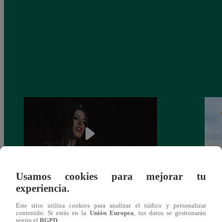
Usamos cookies para mejorar tu
experiencia.
¿Yahaira Plasencia y Maritza Rodríguez
Mayra
más unidas que nunca?
nada 
Este sitio utiliza cookies para analizar el tráfico y personalizar
cont
contenido. Si estás en la
Unión Europea
, tus datos se gestionarán
según el
RGPD
.