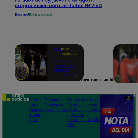
programación para ver fútbol EN VIVO
Deportes
06 de agosto 2026
Perú
05 de
agosto 2026
Ordenan
excarcelar a
militares
investigados
por muerte
Encuéntranos también en
de jóvenes
durante
operativo en
Colcabamba
Teléfono: 219
X
Política
Te ayudo
Política de privacidad
1000
Lima
Tendencias
Términos y condiciones
Av. San
Deportes
Espectáculos
Términos y condiciones
Felipe 968
Mundo
aplicación
Jesús María
Perú
Términos y Condiciones
APP