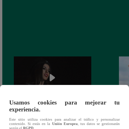
Usamos cookies para mejorar tu
experiencia.
¿Yahaira Plasencia y Maritza Rodríguez
Mayra
más unidas que nunca?
nada 
Este sitio utiliza cookies para analizar el tráfico y personalizar
cont
contenido. Si estás en la
Unión Europea
, tus datos se gestionarán
según el
RGPD
.