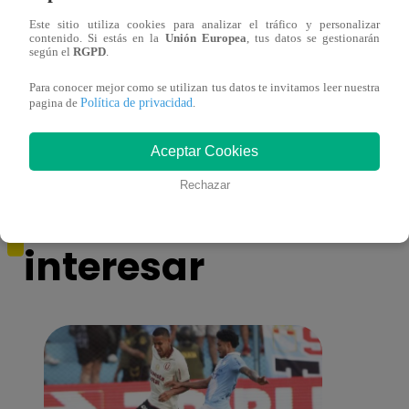
Este sitio utiliza cookies para analizar el tráfico y personalizar
contenido. Si estás en la
Unión Europea
, tus datos se gestionarán
¿Yahaira Plasencia y Maritza Rodríguez
Mayra
según el
RGPD
.
más unidas que nunca?
nada 
Para conocer mejor como se utilizan tus datos te invitamos leer nuestra
cont
Política de privacidad
pagina de
.
Aceptar Cookies
Rechazar
También te puede
interesar