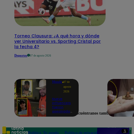
Torneo Clausura: ¿A qué hora y dónde
ver Universitario vs. Sporting Cristal por
la fecha 4?
Deportes
07 de agosto 2026
Mundo
07 de
agosto
2026
Nueve
influencers
fueron
asesinados
Encuéntranos también en
por la
guerra
interna en
el Cártel de
Teléfono: 219
X
Sinaloa
Política
Te ayudo
Política de privacidad
1000