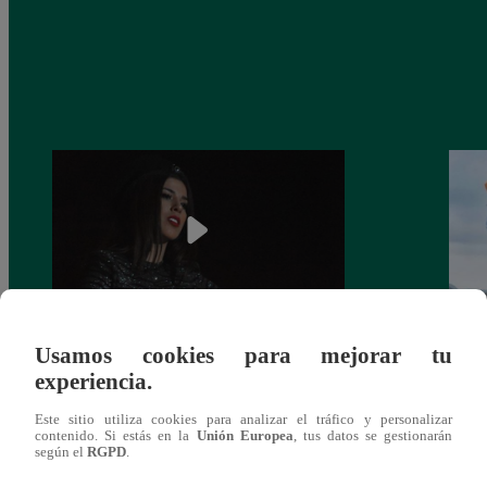
Usamos cookies para mejorar tu
¿Yahaira Plasencia y Maritza Rodríguez
Mayra
experiencia.
más unidas que nunca?
nada 
cont
Este sitio utiliza cookies para analizar el tráfico y personalizar
contenido. Si estás en la
Unión Europea
, tus datos se gestionarán
según el
RGPD
.