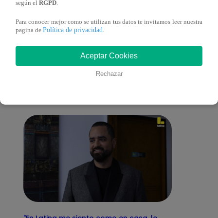
según el
RGPD
.
Para conocer mejor como se utilizan tus datos te invitamos leer nuestra
Política de privacidad
pagina de
.
También te puede
Aceptar Cookies
interesar
Rechazar
"En Latina me siento como en casa, lo