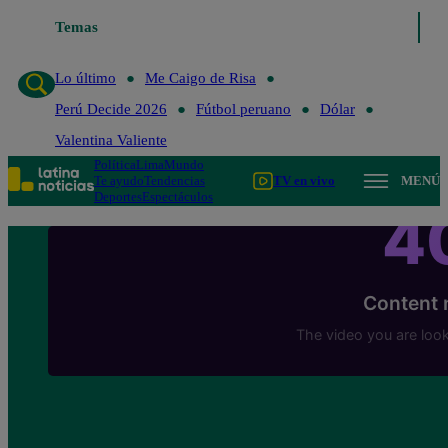
Temas
Lo último
Me Caigo de Risa
Perú Decide 
Lo último
Me Caigo de Risa
Perú Decide 2026
Fútbol peruano
Dólar
Valentina Valiente
Política
Lima
Mundo
Te ayudo
Tendencias
TV en vivo
MENÚ
Deportes
Espectáculos