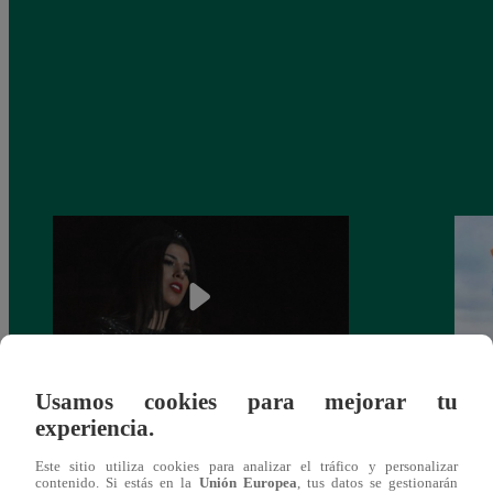
Usamos cookies para mejorar tu
¿Yahaira Plasencia y Maritza Rodríguez
Mayra
experiencia.
más unidas que nunca?
nada 
Este sitio utiliza cookies para analizar el tráfico y personalizar
cont
contenido. Si estás en la
Unión Europea
, tus datos se gestionarán