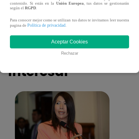
contenido. Si estás en la
Unión Europea
, tus datos se gestionarán
más unidas que nunca?
nada 
según el
RGPD
.
cont
Para conocer mejor como se utilizan tus datos te invitamos leer nuestra
Política de privacidad
pagina de
.
Aceptar Cookies
También te puede
Rechazar
interesar