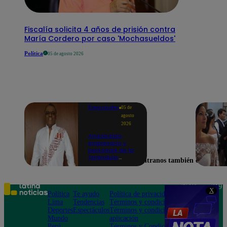
Fiscalía solicita 4 años de prisión contra
María Cordero por caso 'Mochasueldos'
Política
05 de agosto 2026
Espectáculos
05 de
agosto
2026
Angobaldo,
empresario y
personaje de la
farándula,
Encuéntranos también en
falleció a los 63
años en un
accidente de
tránsito
Teléfono: 219
X
Política
Te ayudo
Política de privacidad
1000
Lima
Tendencias
Términos y condiciones
Av. San
Deportes
Espectáculos
Términos y condiciones
Felipe 968
Mundo
aplicación
Jesús María
Perú
Términos y Condiciones