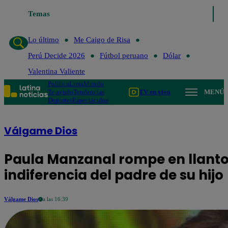
Temas
Lo último
Me Caigo de Risa
Perú Decide 2026
Fútbol peru
Lo último
Me Caigo de Risa
Perú Decide 2026
Fútbol peruano
Dólar
Valentina Valiente
Política
Lima
Mundo
Te ayudo
Tendencias
TV en vivo
MENÚ
Deportes
Espectáculos
Válgame Dios
Paula Manzanal rompe en llanto 
indiferencia del padre de su hijo
Válgame Dios
a las 16:39