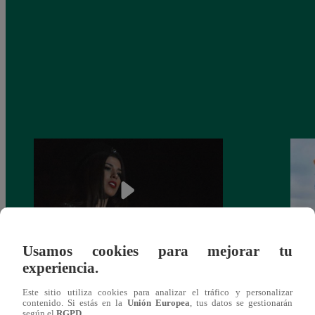
Usamos cookies para mejorar tu
experiencia.
¿Yahaira Plasencia y Maritza Rodríguez
Mayra
más unidas que nunca?
nada 
Este sitio utiliza cookies para analizar el tráfico y personalizar
cont
contenido. Si estás en la
Unión Europea
, tus datos se gestionarán
según el
RGPD
.