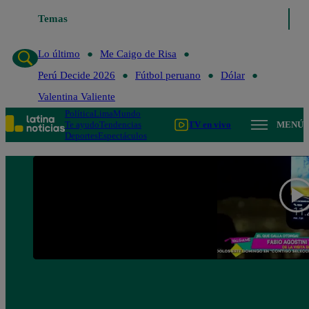
Temas
Lo último
Me Caigo de R
Lo último
Me Caigo de Risa
Perú Decide 2026
Fútbol peruano
Dólar
Valentina Valiente
Política
Lima
Mundo
Te ayudo
Tendencias
TV en vivo
MENÚ
Deportes
Espectáculos