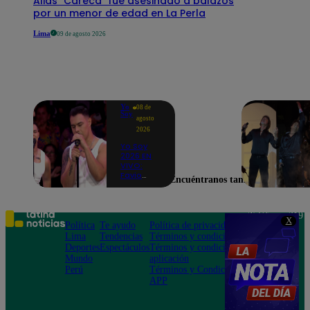
Alias "Careca" fue asesinado a balazos
por un menor de edad en La Perla
Lima
09 de agosto 2026
Yo
08 de
Soy
agosto
2026
Yo Soy
2026 EN
VIVO:
Favio
Encuéntranos también en
Enríquez
sorprende
como
Ricky
Teléfono: 219
X
Martin y
Política
Te ayudo
Política de privacidad
1000
pone a
Lima
Tendencias
Términos y condiciones
Av. San
bailar a
Deportes
Espectáculos
Términos y condiciones
Felipe 968
todos en
Mundo
aplicación
Jesús María
pleno
Perú
Términos y Condiciones
CASTING
APP
EN VIVO