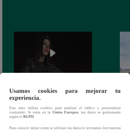
¿Yahaira Plasencia y Maritza Rodríguez
Mayra
Usamos cookies para mejorar tu
más unidas que nunca?
nada 
experiencia.
cont
Este sitio utiliza cookies para analizar el tráfico y personalizar
contenido. Si estás en la
Unión Europea
, tus datos se gestionarán
según el
RGPD
.
Para conocer mejor como se utilizan tus datos te invitamos leer nuestra