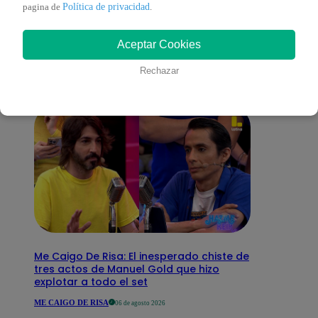
También te puede
Política de privacidad
pagina de
.
Aceptar Cookies
interesar
Rechazar
Me Caigo De Risa: El inesperado chiste de
tres actos de Manuel Gold que hizo
explotar a todo el set
ME CAIGO DE RISA
06 de agosto 2026