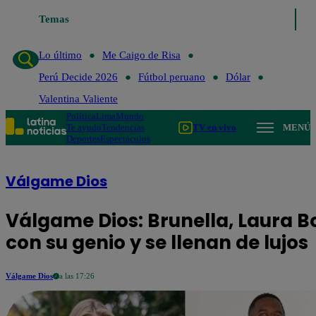
Lo último
Temas
Me Caigo de Risa
Perú Decide 2026
Fútbol perua
Lo último
Me Caigo de Risa
Perú Decide 2026
Fútbol peruano
Dólar
Valentina Valiente
Política
Lima
Mundo
Te ayudo
Tendencias
TV en vivo
MENÚ
Deportes
Espectáculos
Válgame Dios
Válgame Dios: Brunella, Laura B
con su genio y se llenan de lujos
Válgame Dios
a las 17:26