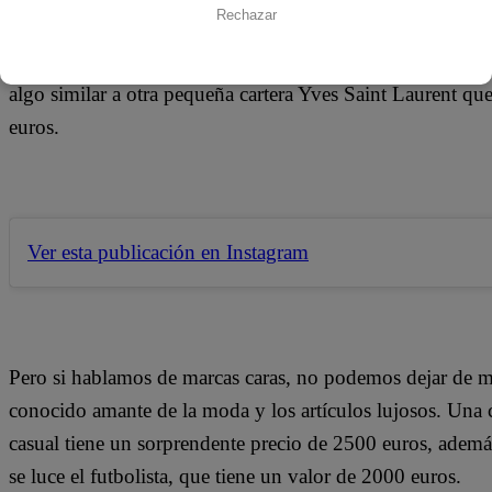
Rechazar
negra marca Gucci que lleva en una de sus fotos tiene un p
bolso Louis Vuitton que luce feliz en una publicación ti
algo similar a otra pequeña cartera Yves Saint Laurent que
euros.
Ver esta publicación en Instagram
Pero si hablamos de marcas caras, no podemos dejar de me
conocido amante de la moda y los artículos lujosos. Una 
casual tiene un sorprendente precio de 2500 euros, ade
se luce el futbolista, que tiene un valor de 2000 euros.