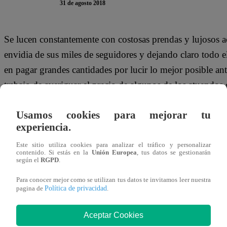
31 de agosto 2018
Se lucen constantemente con costosas prendas y lujosos ac
envidia de sus miles de seguidores y dejando claro todo 
en pagar grandes cantidades por lucir lo mejor posible an
trabajo de averiguar el precio de algunos de los atuendos q
Usamos cookies para mejorar tu
experiencia.
Este sitio utiliza cookies para analizar el tráfico y personalizar
contenido. Si estás en la
Unión Europea
, tus datos se gestionarán
Les gustan los lujos
según el
RGPD
.
Para conocer mejor como se utilizan tus datos te invitamos leer nuestra
Política de privacidad
pagina de
.
Una de ellas es Brunella Horna, quien no lo piensa dos ve
Aceptar Cookies
las carteras costosas, por eso cada vez que puede se luce