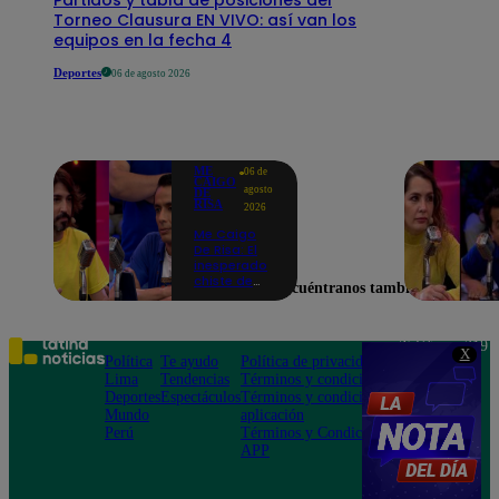
Torneo Clausura EN VIVO: así van los
equipos en la fecha 4
Deportes
06 de agosto 2026
ME
06 de
CAIGO
agosto
DE
RISA
2026
Me Caigo
De Risa: El
inesperado
chiste de
Encuéntranos también en
tres actos
de Manuel
Gold que
hizo
Teléfono: 219
X
explotar a
Política
Te ayudo
Política de privacidad
1000
todo el set
Lima
Tendencias
Términos y condiciones
Av. San
Deportes
Espectáculos
Términos y condiciones
Felipe 968
Mundo
aplicación
Jesús María
Perú
Términos y Condiciones
APP