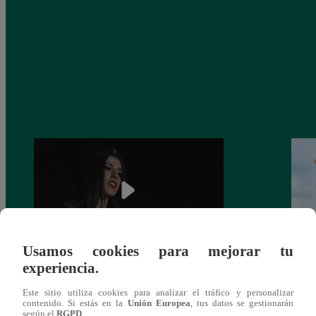
Usamos cookies para mejorar tu
experiencia.
¿Yahaira Plasencia y Maritza Rodríguez
Mayra
más unidas que nunca?
nada 
Este sitio utiliza cookies para analizar el tráfico y personalizar
cont
contenido. Si estás en la
Unión Europea
, tus datos se gestionarán
según el
RGPD
.