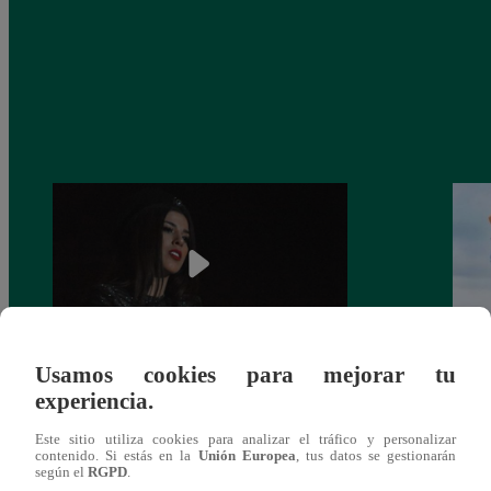
Usamos cookies para mejorar tu
¿Yahaira Plasencia y Maritza Rodríguez
Mayra
experiencia.
más unidas que nunca?
nada 
cont
Este sitio utiliza cookies para analizar el tráfico y personalizar
contenido. Si estás en la
Unión Europea
, tus datos se gestionarán
según el
RGPD
.