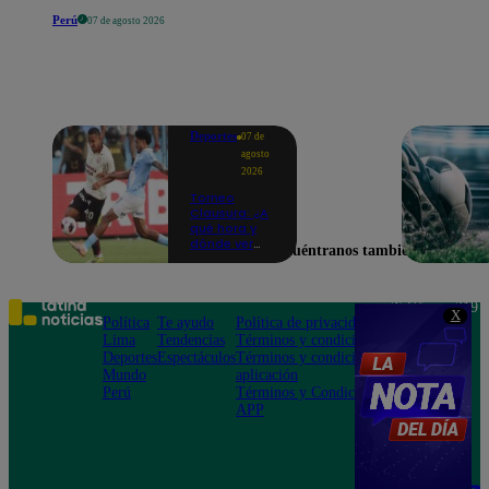
Perú
07 de agosto 2026
Deportes
07 de
agosto
2026
Torneo
Clausura: ¿A
qué hora y
dónde ver
Encuéntranos también en
Universitario
vs. Sporting
Cristal por la
fecha 4?
Teléfono: 219
X
Política
Te ayudo
Política de privacidad
1000
Lima
Tendencias
Términos y condiciones
Av. San
Deportes
Espectáculos
Términos y condiciones
Felipe 968
Mundo
aplicación
Jesús María
Perú
Términos y Condiciones
APP