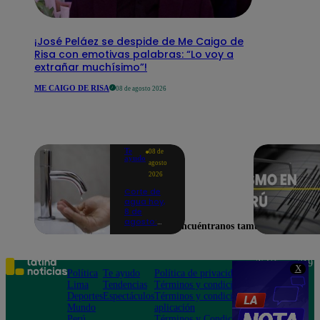
¡José Peláez se despide de Me Caigo de
Risa con emotivas palabras: “Lo voy a
extrañar muchísimo”!
ME CAIGO DE RISA
08 de agosto 2026
Te
08 de
ayudo
agosto
2026
Corte de
agua hoy,
8 de
agosto:
Encuéntranos también en
horarios y
distritos
afectados
sin el
Teléfono: 219
X
servicio de
Política
Te ayudo
Política de privacidad
1000
Sedapal
Lima
Tendencias
Términos y condiciones
Av. San
Deportes
Espectáculos
Términos y condiciones
Felipe 968
Mundo
aplicación
Jesús María
Perú
Términos y Condiciones