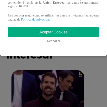
contenido. Si estás en la
Unión Europea
, tus datos se gestionarán
más unidas que nunca?
nada 
según el
RGPD
.
cont
Para conocer mejor como se utilizan tus datos te invitamos leer nuestra
Política de privacidad
pagina de
.
Aceptar Cookies
También te puede
Rechazar
interesar