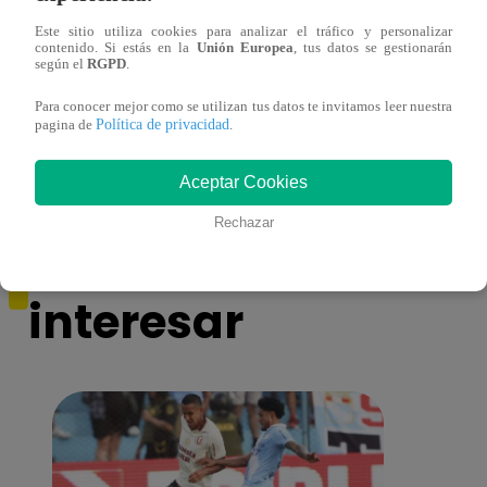
Este sitio utiliza cookies para analizar el tráfico y personalizar
contenido. Si estás en la
Unión Europea
, tus datos se gestionarán
¿Yahaira Plasencia y Maritza Rodríguez
Mayra
según el
RGPD
.
más unidas que nunca?
nada 
Para conocer mejor como se utilizan tus datos te invitamos leer nuestra
cont
Política de privacidad
pagina de
.
Aceptar Cookies
Rechazar
También te puede
interesar