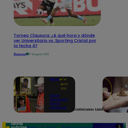
Torneo Clausura: ¿A qué hora y dónde
ver Universitario vs. Sporting Cristal por
la fecha 4?
Deportes
07 de agosto 2026
Mundo
07 de
agosto
2026
Nueve
influencers
fueron
asesinados
Encuéntranos también en
por la
guerra
interna en
el Cártel de
Teléfono: 219
X
Sinaloa