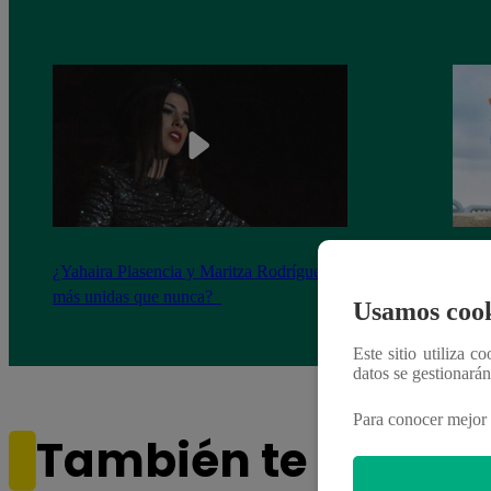
¿Yahaira Plasencia y Maritza Rodríguez
Mayra
más unidas que nunca?
nada 
Usamos cook
cont
Este sitio utiliza c
datos se gestionará
Para conocer mejor 
También te puede i