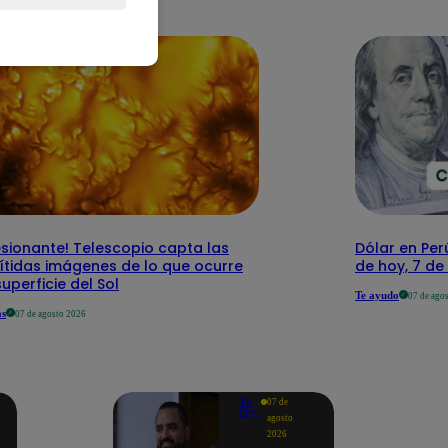
sionante! Telescopio capta las
Dólar en Perú
ítidas imágenes de lo que ocurre
de hoy, 7 d
superficie del Sol
Te ayudo
07 de ago
as
07 de agosto 2026
Yo
07 de
Soy
agosto
2026