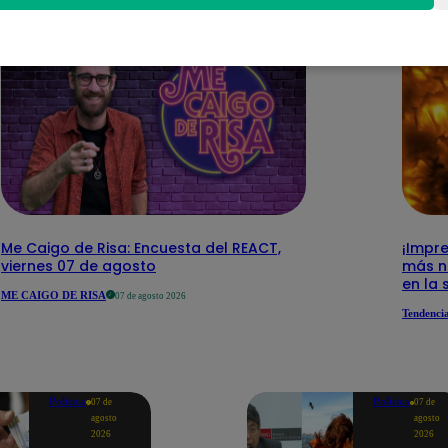
Me Caigo de Risa: Encuesta del REACT,
¡Impre
viernes 07 de agosto
más n
en la 
ME CAIGO DE RISA
07 de agosto 2026
Tendenci
Política
Política
07 de
07 de
agosto
agosto
2026
2026