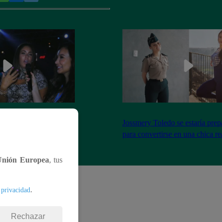
el encuentro entre Janet
Jossmery Toledo se estaría pre
n Mora
para convertirse en una chica re
Unión Europea
, tus
.
 privacidad
Rechazar