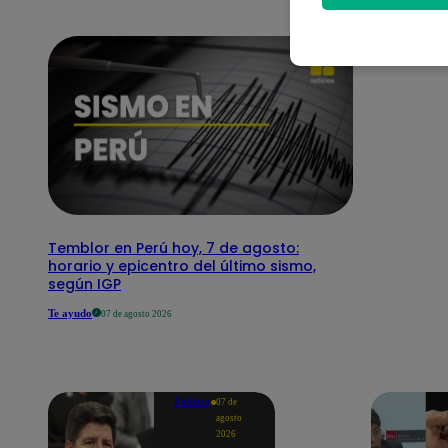
Temblor en Perú hoy, 7 de agosto:
horario y epicentro del último sismo,
según IGP
Te ayudo
07 de agosto 2026
Política
07 de
agosto
2026