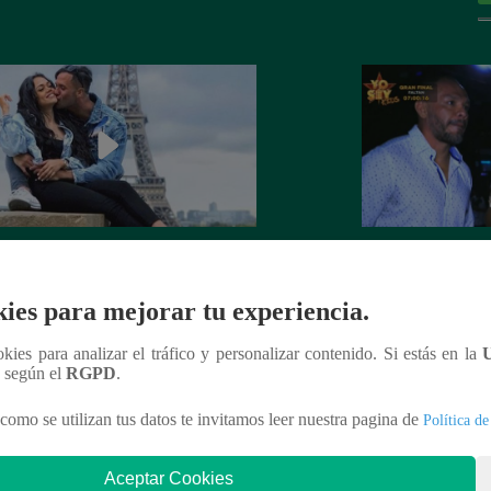
 Goñi demostró que ya no siente
Lo que no se vio d
por Fabio Agostini y le deja
Barboza y Jackso
ies para mejorar tu experiencia.
undente mensaje
ookies para analizar el tráfico y personalizar contenido. Si estás en la
n según el
RGPD
.
como se utilizan tus datos te invitamos leer nuestra pagina de
Política de
nteresar
Aceptar Cookies