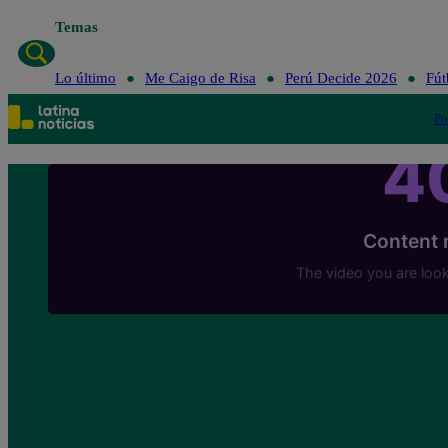
Temas
Lo último
Me
Lo último
Me Caigo de Risa
Perú Decide 2026
Fút
Po