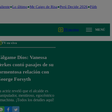
liente
Lo último
Me Caigo de Risa
Perú Decide 2026
Fútbol peruan
TV en vivo
MENÚ
TV en vivo
álgame Dios: Vanessa
erkes contó pasajes de su
ormentosa relación con
eorge Forsyth
a actriz reveló que el alcalde es
anipulador, mentiroso, egocéntrico
 machista. ¡Todos los detalles aquí!