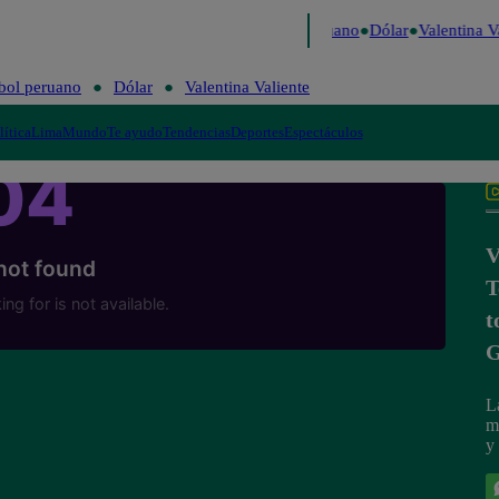
 Caigo de Risa
Perú Decide 2026
Fútbol peruano
Dólar
Valentina Va
bol peruano
Dólar
Valentina Valiente
lítica
Lima
Mundo
Te ayudo
Tendencias
Deportes
Espectáculos
V
T
t
G
L
m
y