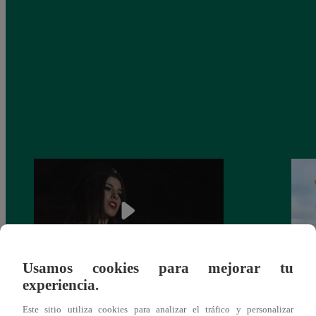
Usamos cookies para mejorar tu
experiencia.
¿Yahaira Plasencia y Maritza Rodríguez
Mayra
más unidas que nunca?
nada 
Este sitio utiliza cookies para analizar el tráfico y personalizar