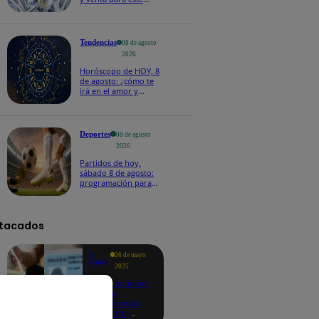
sábado 8 de agosto
Tendencias
08 de agosto
2026
Horóscopo de HOY, 8
de agosto: ¿cómo te
irá en el amor y
trabajo, según la IA?
Deportes
08 de agosto
2026
Partidos de hoy,
sábado 8 de agosto:
programación para
ver fútbol EN VIVO
tacados
Te
26 de mayo
ayudo
2025
Revisa si tienes
deudas
consultando
con tu DNI: