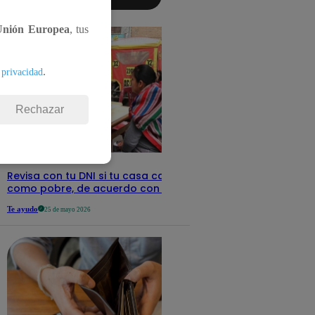
aquí los
detalles
Unión Europea
, tus
.
 privacidad
Rechazar
Revisa con tu DNI si tu casa califica
como pobre, de acuerdo con el Sisfoh
Te ayudo
25 de mayo 2026