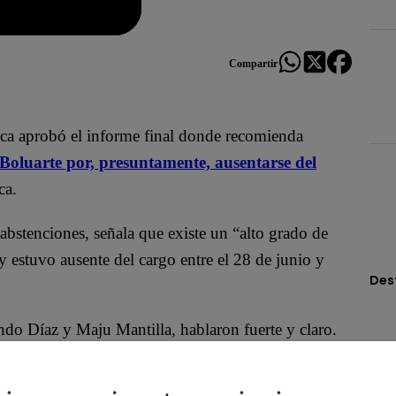
Compartir
ca aprobó el informe final donde recomienda
Boluarte por, presuntamente, ausentarse del
ica.
bstenciones, señala que existe un “alto grado de
y estuvo ausente del cargo entre el 28 de junio y
Des
ndo Díaz y Maju Mantilla, hablaron fuerte y claro.
s espinoso. Lo que se pone en tela de juicio no es
rse lo que quiera; el punto aquí es el abandono de