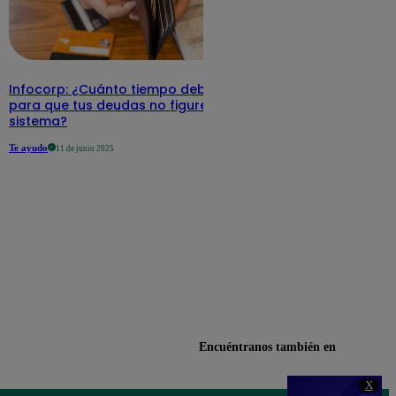
Infocorp: ¿Cuánto tiempo debe pasar
para que tus deudas no figuren en su
sistema?
Te ayudo
11 de junio 2025
Encuéntranos también en
X