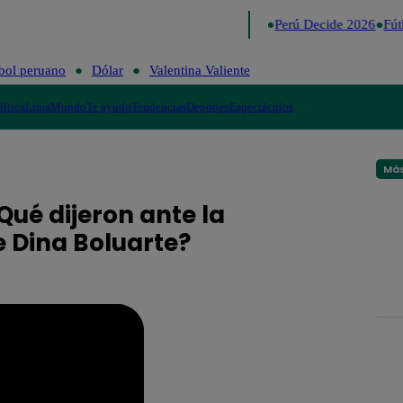
Lo último
Me Caigo de Risa
Perú Decide 2026
Fútb
bol peruano
Dólar
Valentina Valiente
lítica
Lima
Mundo
Te ayudo
Tendencias
Deportes
Espectáculos
Más
Qué dijeron ante la
Dina Boluarte?