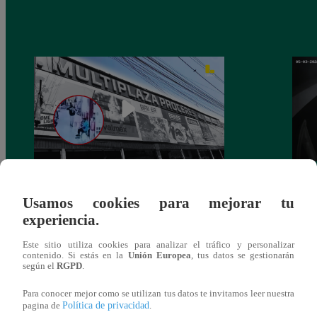
Asesinan a comerciante ferretero dentro de
Joven
Usamos cookies para mejorar tu
galería en San Juan de Lurigancho
Victo
experiencia.
Este sitio utiliza cookies para analizar el tráfico y personalizar
contenido. Si estás en la
Unión Europea
, tus datos se gestionarán
según el
RGPD
.
También te puede
Para conocer mejor como se utilizan tus datos te invitamos leer nuestra
Política de privacidad
pagina de
.