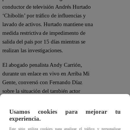
conductor de televisión Andrés Hurtado
‘Chibolín’ por tráfico de influencias y
lavado de activos. Hurtado mantiene una
medida restrictiva de impedimento de
salida del país por 15 días mientras se
realizan las investigaciones.
El abogado penalista Andy Carrión,
durante un enlace en vivo en Arriba Mi
Gente, conversó con Fernando Díaz
sobre la situación del también actor
cómico. El legista sostuvo que Andrés
Hurtado tendrá que justificar su estilo de
Usamos cookies para mejorar tu
vida, sus ingresos, propiedades y cuentas
experiencia.
bancarias. Según la Sunarp, en Lima no
Este sitio utiliza cookies para analizar el tráfico y personalizar