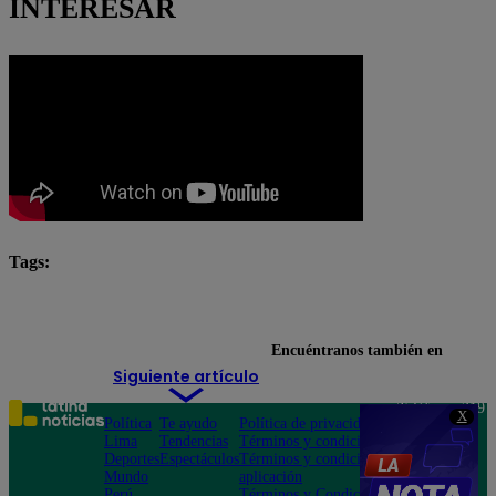
INTERESAR
Tags:
Andrés Hurtado
Arriba Mi Gente
Encuéntranos también en
Siguiente artículo
Teléfono: 219
X
Política
Te ayudo
Política de privacidad
1000
Lima
Tendencias
Términos y condiciones
Av. San
Deportes
Espectáculos
Términos y condiciones
Felipe 968
Mundo
aplicación
Jesús María
Perú
Términos y Condiciones