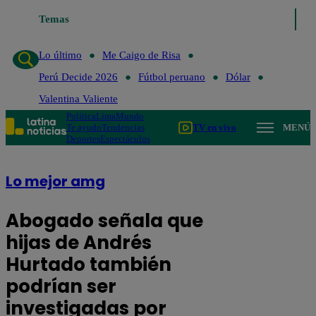
Temas
Lo último
Me Caigo de Risa
Perú Decide 2026
Lo último
Me Caigo de Risa
Perú Decide 2026
Fútbol peruano
Dólar
Valentina Valiente
Política
Lima
Mundo
Te ayudo
Tendencias
TV en vivo
MENÚ
Deportes
Espectáculos
Lo mejor amg
Abogado señala que
hijas de Andrés
Hurtado también
podrían ser
investigadas por