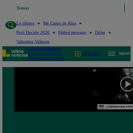
Temas
Lo último
Me Caigo de
Lo último
Me Caigo de Risa
Perú Decide 2026
Fútbol peruano
Dólar
Valentina Valiente
Política
Lima
Mundo
Te ayudo
Tendencias
TV en vivo
MENÚ
Deportes
Espectáculos