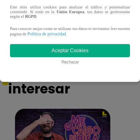
Este sitio utiliza cookies para analizar el tráfico y personalizar
contenido. Si estás en la
Unión Europea
, tus datos se gestionarán
según el
RGPD
.
Asesinan a comerciante ferretero dentro de
Joven
Para conocer mejor como se utilizan tus datos te invitamos leer nuestra
galería en San Juan de Lurigancho
Victo
Política de privacidad
pagina de
.
Aceptar Cookies
Rechazar
También te puede
interesar