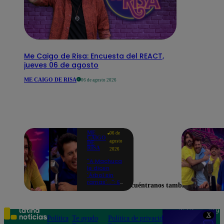
Me Caigo de Risa: Encuesta del REACT,
jueves 06 de agosto
ME CAIGO DE RISA
06 de agosto 2026
ME
06 de
CAIGO
agosto
DE
RISA
2026
"A Machuca
le dicen
'Árbol sin
ramas'...": El
Encuéntranos también en
chiste de
Yiddá
Eslava que
hizo
Teléfono: 219
X
explotar de
Política
Te ayudo
Política de privacidad
1000