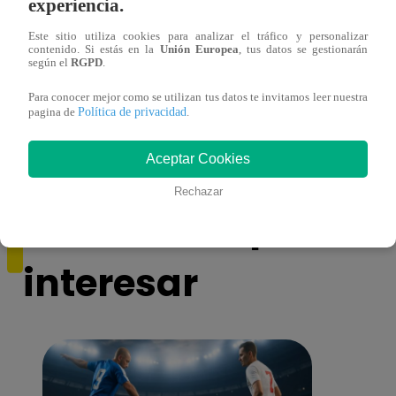
experiencia.
Este sitio utiliza cookies para analizar el tráfico y personalizar
contenido. Si estás en la
Unión Europea
, tus datos se gestionarán
según el
RGPD
.
Asesinan a comerciante ferretero dentro de
Joven
Para conocer mejor como se utilizan tus datos te invitamos leer nuestra
Política de privacidad
pagina de
.
galería en San Juan de Lurigancho
Victo
Aceptar Cookies
Rechazar
También te puede
interesar