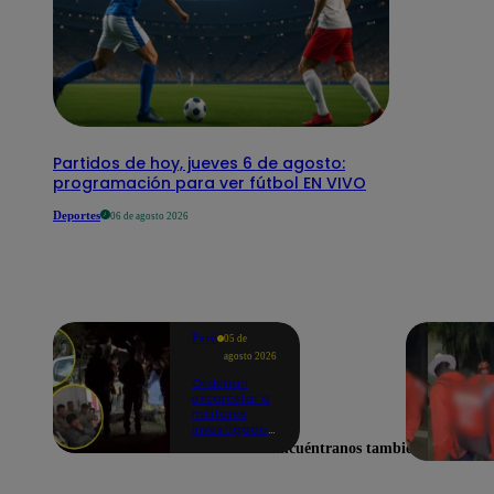
Partidos de hoy, jueves 6 de agosto:
programación para ver fútbol EN VIVO
Deportes
06 de agosto 2026
Perú
05 de
agosto 2026
Ordenan
excarcelar a
militares
investigados
por muerte
Encuéntranos también en
de jóvenes
durante
operativo en