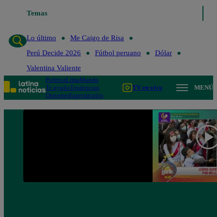
Temas
Lo último
Me Caigo de Risa
Perú
Lo último
Me Caigo de Risa
Perú Decide 2026
Fútbol peruano
Dólar
Valentina Valiente
Política
Lima
Mundo
Te ayudo
Tendencias
TV en vivo
MENÚ
Deportes
Espectáculos