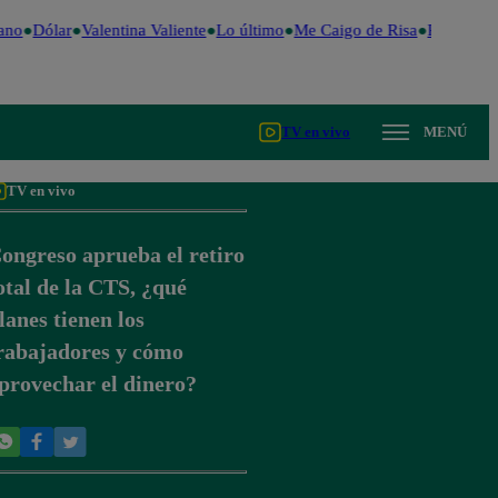
ano
Dólar
Valentina Valiente
Lo último
Me Caigo de Risa
Perú Decid
TV en vivo
MENÚ
TV en vivo
ongreso aprueba el retiro
otal de la CTS, ¿qué
lanes tienen los
rabajadores y cómo
provechar el dinero?