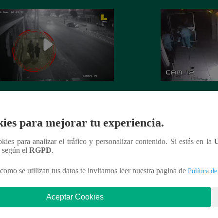
 es asesinada por su expareja en La
La Perla: Extorsio
ria
panadería con clie
ies para mejorar tu experiencia.
ookies para analizar el tráfico y personalizar contenido. Si estás en la
n según el
RGPD
.
nteresar
como se utilizan tus datos te invitamos leer nuestra pagina de
Política de
Aceptar Cookies