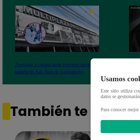
Asesinan a comerciante ferretero dentro de
Joven
galería en San Juan de Lurigancho
Victo
Usamos cook
Este sitio utiliza c
datos se gestionará
También te puede i
Para conocer mejor 