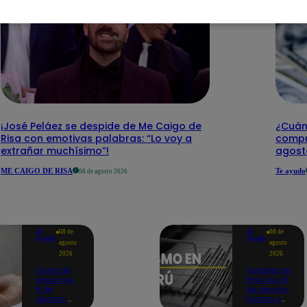
¡José Peláez se despide de Me Caigo de
¿Cuánt
Risa con emotivas palabras: “Lo voy a
compr
extrañar muchísimo”!
agost
ME CAIGO DE RISA
Te ayudo
08 de agosto 2026
Te
Te
08 de
08 de
ayudo
ayudo
agosto
agosto
2026
2026
Corte de
Temblor en
agua hoy,
Perú hoy, 8
8 de
de agosto:
agosto:
horario y