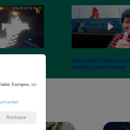
nadores incendian
Hasta siempre, Pompichú: el art
ntes adentro
convirtió la calle en escenario
Unión Europea
, tus
.
 privacidad
Rechazar