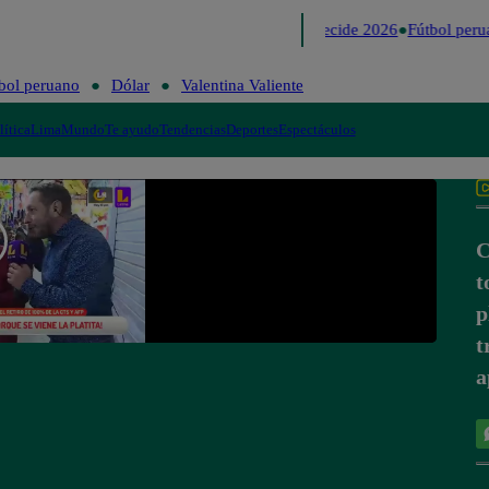
Lo último
Me Caigo de Risa
Perú Decide 2026
Fútbol peru
bol peruano
Dólar
Valentina Valiente
lítica
Lima
Mundo
Te ayudo
Tendencias
Deportes
Espectáculos
C
t
p
t
a