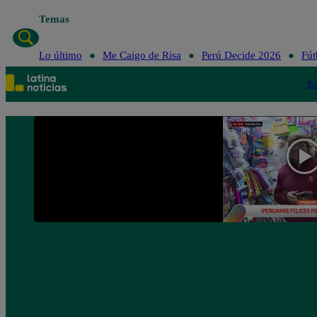
Temas
Lo último
Me Caigo de Risa
Perú Decide 2026
Fút
Po