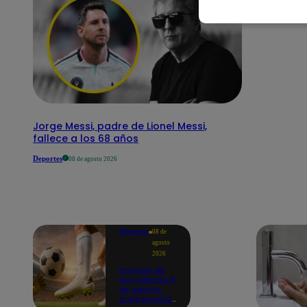
Jorge Messi, padre de Lionel Messi,
fallece a los 68 años
Deportes
08 de agosto 2026
Deportes
08 de
agosto
2026
Partidos de
hoy, sábado 8
de agosto:
programación