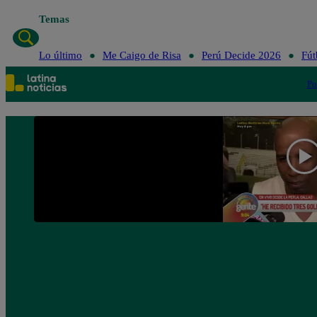
Temas
Lo último
Me Caigo de Risa
Perú Decide 2026
Fút
Po