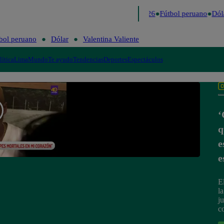
Lo último
Me Caigo de Risa
Perú Decide 2026
Fútbol peruano
Dóla
bol peruano
Dólar
Valentina Valiente
lítica
Lima
Mundo
Te ayudo
Tendencias
Deportes
Espectáculos
‘
q
e
e
E
l
j
c