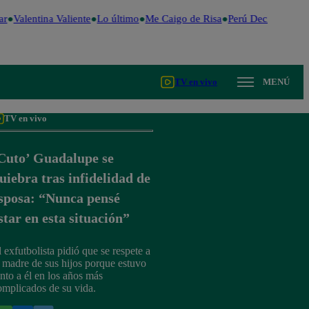
r
Valentina Valiente
Lo último
Me Caigo de Risa
Perú Decide 2026
TV en vivo
MENÚ
TV en vivo
Cuto’ Guadalupe se
uiebra tras infidelidad de
sposa: “Nunca pensé
star en esta situación”
l exfutbolista pidió que se respete a
a madre de sus hijos porque estuvo
unto a él en los años más
omplicados de su vida.