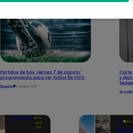
Partidos de hoy, viernes 7 de agosto:
Corte 
programación para ver fútbol EN VIVO
y dist
Sedap
Deportes
07 de agosto 2026
Te ayudo
Entretenimiento
07 de
Perú
06 de
agosto
2026
Sismo de
magnitud