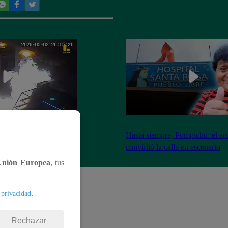
nadores incendian
Hasta siempre, Pompichú: el art
ntes adentro
convirtió la calle en escenario
Unión Europea
, tus
.
 privacidad
Rechazar