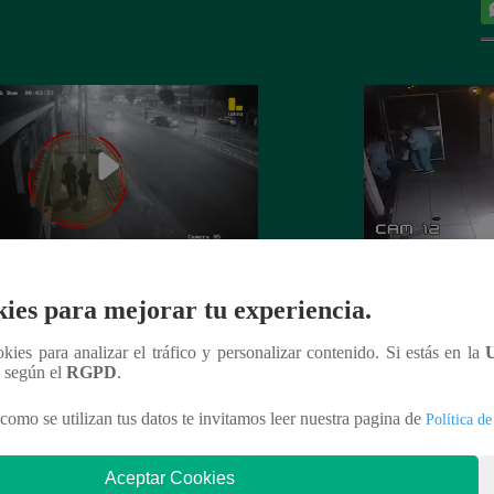
 es asesinada por su expareja en La
La Perla: Extorsio
ies para mejorar tu experiencia.
ria
panadería con clie
ookies para analizar el tráfico y personalizar contenido. Si estás en la
n según el
RGPD
.
como se utilizan tus datos te invitamos leer nuestra pagina de
Política de
nteresar
Aceptar Cookies