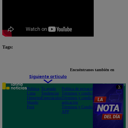
Tags:
Arriba Mi Gente
destacada minuto
Encuéntranos también en
Siguiente artículo
Teléfono: 219
X
Política
Te ayudo
Política de privacidad
1000
Lima
Tendencias
Términos y condiciones
Av. San
Deportes
Espectáculos
Términos y condiciones
Felipe 968
Mundo
aplicación
Jesús María
Perú
Términos y Condiciones
APP