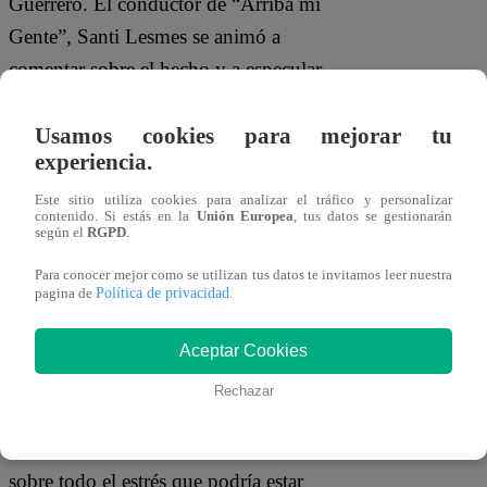
Guerrero. El conductor de “Arriba mi
Gente”, Santi Lesmes se animó a
comentar sobre el hecho y a especular
sobre una posible explicación para el
desempeño del futbolista. “Yo creo que
Usamos cookies para mejorar tu
experiencia.
Paolo se equivoca, pero quiero pensar
que después del partido, de la frustración.
Este sitio utiliza cookies para analizar el tráfico y personalizar
contenido. Si estás en la
Unión Europea
, tus datos se gestionarán
Seguramente que Fernando algún día
según el
RGPD
.
habrá comentado algo del desempeño de
Para conocer mejor como se utilizan tus datos te invitamos leer nuestra
Política de privacidad
Paolo y se la tenía guardada”, expresó.
pagina de
.
Por su parte, Fernando Díaz mencionó
Aceptar Cookies
que un factor importante es el estado
Rechazar
anímico en el que acaban los jugadores
luego de vivir la presión del partido y
sobre todo el estrés que podría estar