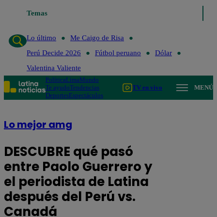
Temas
Lo último
Me Caigo de Risa
Perú De
Lo último
Me Caigo de Risa
Perú Decide 2026
Fútbol peruano
Dólar
Valentina Valiente
Política
Lima
Mundo
Te ayudo
Tendencias
TV en vivo
MENÚ
Deportes
Espectáculos
Lo mejor amg
DESCUBRE qué pasó
entre Paolo Guerrero y
el periodista de Latina
después del Perú vs.
Canadá