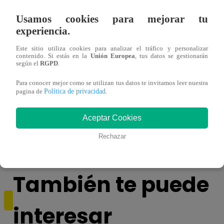
Usamos cookies para mejorar tu
experiencia.
Este sitio utiliza cookies para analizar el tráfico y personalizar
contenido. Si estás en la
Unión Europea
, tus datos se gestionarán
según el
RGPD
.
Para conocer mejor como se utilizan tus datos te invitamos leer nuestra
Política de privacidad
pagina de
.
Asesinan a comerciante ferretero dentro de
Joven
Aceptar Cookies
galería en San Juan de Lurigancho
Victo
Rechazar
También te puede
interesar