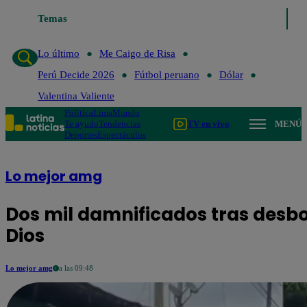
Temas
Lo último
Me Caigo de 
Lo último
Me Caigo de Risa
Perú Decide 2026
Fútbol peruano
Dólar
Valentina Valiente
Política
Lima
Mundo
Te ayudo
Tendencias
TV en vivo
MENÚ
Deportes
Espectáculos
Lo mejor amg
Dos mil damnificados tras desbo
Dios
Lo mejor amg
a las 09:48