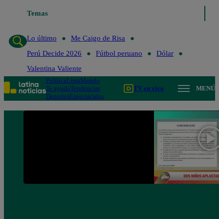
Temas
Lo último
Me Caigo de Ris
Lo último
Me Caigo de Risa
Perú Decide 2026
Fútbol peruano
Dólar
Valentina Valiente
Política
Lima
Mundo
Te ayudo
Tendencias
TV en vivo
MENÚ
Deportes
Espectáculos