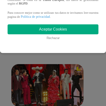
según el
RGPD
.
galería en San Juan de Lurigancho
Victo
Para conocer mejor como se utilizan tus datos te invitamos leer nuestra
Política de privacidad
pagina de
.
Aceptar Cookies
También te puede
Rechazar
interesar