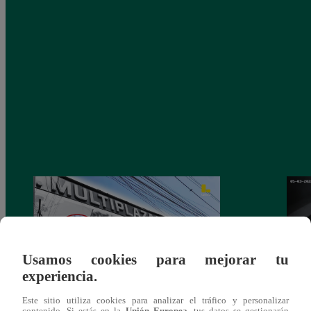
Usamos cookies para mejorar tu
experiencia.
Este sitio utiliza cookies para analizar el tráfico y personalizar
Asesinan a comerciante ferretero dentro de
Joven
contenido. Si estás en la
Unión Europea
, tus datos se gestionarán