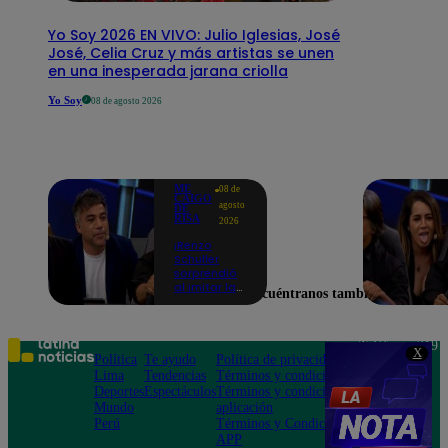
Yo Soy 2026 EN VIVO: Julio Iglesias, José
José, Celia Cruz y más artistas se unen
en una inesperada jarana criolla
Yo Soy
08 de agosto 2026
ME
08 de
CAIGO
agosto
DE
RISA
2026
¡Renzo
Schuller
sorprendió
al imitar la
Encuéntranos también en
peculiar voz
de Julio Díaz
en Me Caigo
De Risa!
Teléfono: 219
X
Política
Te ayudo
Política de privacidad
1000
Lima
Tendencias
Términos y condiciones
Av. San
Deportes
Espectáculos
Términos y condiciones
Felipe 968
Mundo
aplicación
Jesús María
Perú
Términos y Condiciones
APP