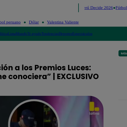
Lo último
Me Caigo de Risa
Perú Decide 2026
Fútbol 
bol peruano
Dólar
Valentina Valiente
lítica
Lima
Mundo
Te ayudo
Tendencias
Deportes
Espectáculos
Más
ón a los Premios Luces:
e conociera” | EXCLUSIVO