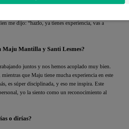
ue tenía que decidir si seguía con los noticieros y
ien me dijo: “hazlo, ya tienes experiencia, vas a
n Maju Mantilla y Santi Lesmes?
 trabajando juntos y nos hemos acoplado muy bien.
r, mientras que Maju tiene mucha experiencia en este
s, es súper disciplinada, y eso me inspira. Este
personal, yo la siento como un reconocimiento al
ías o dirías?