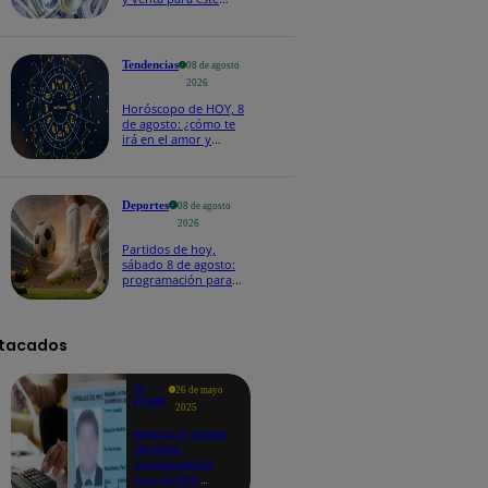
sábado 8 de agosto
Tendencias
08 de agosto
2026
Horóscopo de HOY, 8
de agosto: ¿cómo te
irá en el amor y
trabajo, según la IA?
Deportes
08 de agosto
2026
Partidos de hoy,
sábado 8 de agosto:
programación para
ver fútbol EN VIVO
tacados
Te
26 de mayo
ayudo
2025
Revisa si tienes
deudas
consultando
con tu DNI: