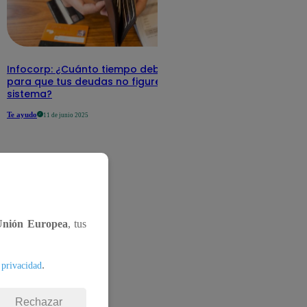
Infocorp: ¿Cuánto tiempo debe pasar
para que tus deudas no figuren en su
sistema?
Te ayudo
11 de junio 2025
Unión Europea
, tus
.
 privacidad
Rechazar