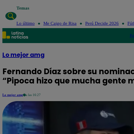
Temas
Lo último
Me Caigo de Risa
Perú Decide 2026
Fút
Po
Lo mejor amg
Fernando Díaz sobre su nominaci
“Pipoca hizo que mucha gente m
Lo mejor amg
a las 16:27