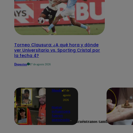
Torneo Clausura: ¿A qué hora y dónde
ver Universitario vs. Sporting Cristal por
la fecha 4?
Deportes
07 de agosto 2026
Mundo
07 de
agosto
2026
Nueve
influencers
fueron
asesinados
Encuéntranos también en
por la
guerra
interna en