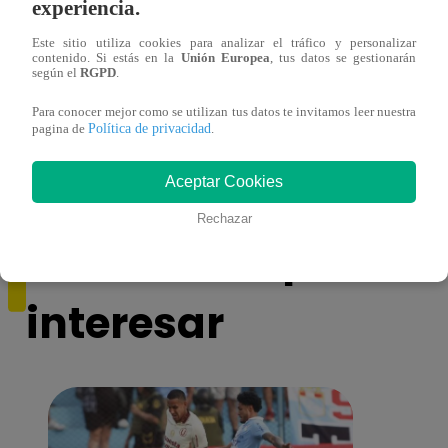
experiencia.
Este sitio utiliza cookies para analizar el tráfico y personalizar
contenido. Si estás en la
Unión Europea
, tus datos se gestionarán
según el
RGPD
.
Asesinan a comerciante ferretero dentro de
Joven
Para conocer mejor como se utilizan tus datos te invitamos leer nuestra
Política de privacidad
pagina de
.
galería en San Juan de Lurigancho
Victo
Aceptar Cookies
Rechazar
También te puede
interesar