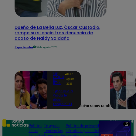
Dueño de La Bella Luz, Óscar Custodio,
rompe su silencio tras denuncia de
acoso de Naldy Saldaña
Espectáculos
06 de agosto 2026
ME
06 de
CAIGO
agosto
DE
RISA
2026
"¿Por qué a
Yiddá le
dicen
tango?": El
Encuéntranos también en
chiste de
Machuca
que la hizo
reaccionar
Teléfono: 219
X
así en Me
Política
Te ayudo
Política de privacidad
1000
caigo de
Lima
Tendencias
Términos y condiciones
Av. San
risa
Deportes
Espectáculos
Términos y condiciones