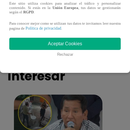
Este sitio utiliza cookies para analizar el tráfico y personalizar
contenido. Si estás en la
Unión Europea
, tus datos se gestionarán
según el
RGPD
.
Asesinan a comerciante ferretero dentro de
Joven
galería en San Juan de Lurigancho
Victo
Para conocer mejor como se utilizan tus datos te invitamos leer nuestra
Política de privacidad
pagina de
.
Aceptar Cookies
También te puede
Rechazar
interesar