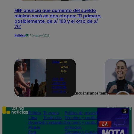
MEF anuncia que aumento del sueldo
mínimo será en dos etapas: "El primero,
posiblemente, de S/ 100 y el otro de S/
70"
Política
07 de agosto 2026
Lima
07 de
agosto
2026
Ola de
calor se
extiende
hasta el
Encuéntranos también en
lunes 10
de
agosto en
Lima y
Teléfono: 219
X
otras 16
Política
Te ayudo
Política de privacidad
1000
regiones
Lima
Tendencias
Términos y condiciones
Av. San
Deportes
Espectáculos
Términos y condiciones
Felipe 968
Mundo
aplicación
Jesús María
Perú
Términos y Condiciones