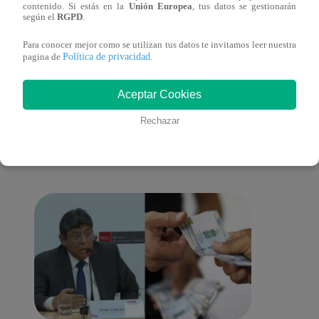
contenido. Si estás en la
Unión Europea
, tus datos se gestionarán
galería en San Juan de Lurigancho
Victo
según el
RGPD
.
Para conocer mejor como se utilizan tus datos te invitamos leer nuestra
Política de privacidad
pagina de
.
También te puede
Aceptar Cookies
Rechazar
interesar