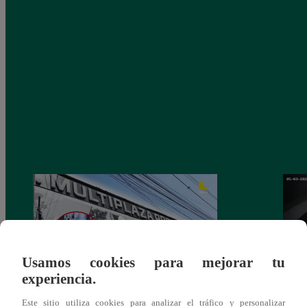
Usamos cookies para mejorar tu
experiencia.
Asesinan a comerciante ferretero dentro de
Joven
Este sitio utiliza cookies para analizar el tráfico y personalizar