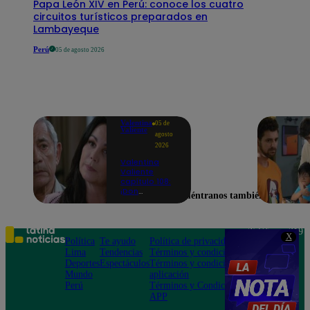
Papa León XIV en Perú: conoce los cuatro
circuitos turísticos preparados en
Lambayeque
Perú
05 de agosto 2026
Valentina
05 de
Valiente
agosto
2026
Valentina
Valiente
capítulo 108:
¡Don
Encuéntranos también en
Edmundo
empieza a
sospechar de
Frida tras
Teléfono: 219
X
descubrir una
Política
Te ayudo
Política de privacidad
1000
contradicción
Lima
Tendencias
Términos y condiciones
Av. San
en una
Deportes
Espectáculos
Términos y condiciones
Felipe 968
conversación!
Mundo
aplicación
Jesús María
Perú
Términos y Condiciones
APP