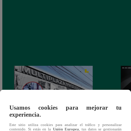
Usamos cookies para mejorar tu
experiencia.
Asesinan a comerciante ferretero dentro de
Joven
Este sitio utiliza cookies para analizar el tráfico y personalizar
galería en San Juan de Lurigancho
Victo
contenido. Si estás en la
Unión Europea
, tus datos se gestionarán