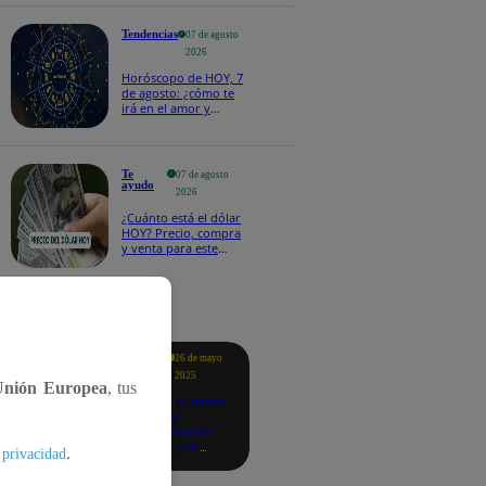
salvoconducto a
Betssy Chávez
Tendencias
07 de agosto
2026
Horóscopo de HOY, 7
de agosto: ¿cómo te
irá en el amor y
trabajo, según la IA?
Te
07 de agosto
ayudo
2026
¿Cuánto está el dólar
HOY? Precio, compra
y venta para este
viernes 7 de agosto
tacados
Te
26 de mayo
ayudo
2025
Unión Europea
, tus
Revisa si tienes
deudas
consultando
con tu DNI:
.
 privacidad
aquí los
detalles