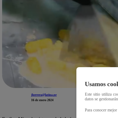
Usamos cook
Este sitio utiliza c
jherrera@latina.pe
datos se gestionará
16 de enero 2024
Para conocer mejor 