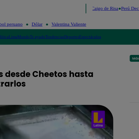
Lo último
Me Caigo de Risa
Perú Dec
bol peruano
Dólar
Valentina Valiente
lítica
Lima
Mundo
Te ayudo
Tendencias
Deportes
Espectáculos
Más
es desde Cheetos hasta
rarlos