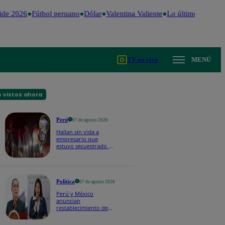
ide 2026
Fútbol peruano
Dólar
Valentina Valiente
Lo último
Me Caig
TV en vivo
MENÚ
 vistos ahora
Perú
07 de agosto 2026
Hallan sin vida a
empresario que
estuvo secuestrado en
Piura | VIDEO
Política
07 de agosto 2026
Perú y México
anuncian
restablecimiento de
relaciones
diplomáticas tras