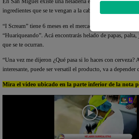
En San Miguel existe una heladería en la que los dueños 
ingredientes que se te vengan a la cabeza. Crean sabores 
“I Scream” tiene 6 meses en el mercado y fue creada por 
“Huariqueando”. Acá encontrarás helado de papas, palta, j
que se te ocurran.
“Una vez me dijeron ¿Qué pasa si lo haces con cerveza? A
interesante, puede ser versatil el producto, va a depender
Mira el video ubicado en la parte inferior de la nota 