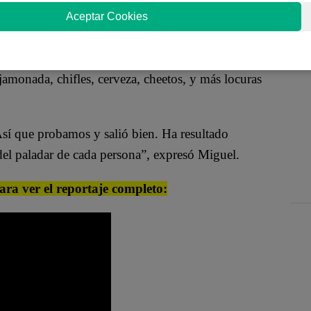
experimentan con todas las posibilidades y todos los
Aceptar Cookies
totalmente extremos.
Miguel y Pancho, de los creadores de contenido
amonada, chifles, cerveza, cheetos, y más locuras
sí que probamos y salió bien. Ha resultado
 del paladar de cada persona”, expresó Miguel.
para ver el reportaje completo
: