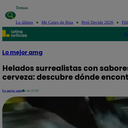
Temas
Lo último
Me Caigo de Risa
Perú Decide 2026
Fút
Po
Lo mejor amg
Helados surrealistas con sabor
cerveza: descubre dónde encont
Lo mejor amg
a las 12:05