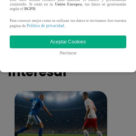
contenido. Si estás en la
Unión Europea
, tus datos se gestionarán
Asesinan a comerciante ferretero dentro de
Joven
según el
RGPD
.
galería en San Juan de Lurigancho
Victo
Para conocer mejor como se utilizan tus datos te invitamos leer nuestra
Política de privacidad
pagina de
.
Aceptar Cookies
También te puede
Rechazar
interesar