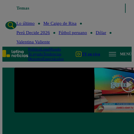
Temas
Lo último
Me Caigo de Ri
Lo último
Me Caigo de Risa
Perú Decide 2026
Fútbol peruano
Dólar
Valentina Valiente
Política
Lima
Mundo
Te ayudo
Tendencias
TV en vivo
MENÚ
Deportes
Espectáculos