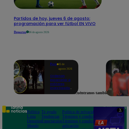
Partidos de hoy, jueves 6 de agosto:
programación para ver fútbol EN VIVO
Deportes
06 de agosto 2026
Perú
05 de
agosto 2026
Ordenan
excarcelar a
militares
investigados
por muerte
Encuéntranos también en
de jóvenes
durante
operativo en
Colcabamba
Teléfono: 219
X
Política
Te ayudo
Política de privacidad
1000
Lima
Tendencias
Términos y condiciones
Av. San
Deportes
Espectáculos
Términos y condiciones
Felipe 968
Mundo
aplicación
Jesús María