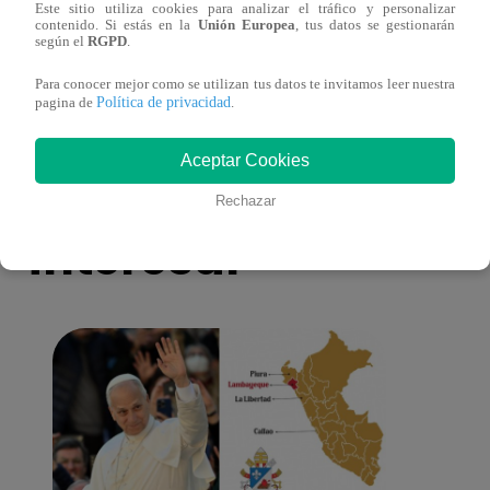
Este sitio utiliza cookies para analizar el tráfico y personalizar
Asesinan a comerciante ferretero dentro de
Joven
contenido. Si estás en la
Unión Europea
, tus datos se gestionarán
según el
RGPD
.
galería en San Juan de Lurigancho
Victo
Para conocer mejor como se utilizan tus datos te invitamos leer nuestra
Política de privacidad
pagina de
.
Aceptar Cookies
También te puede
Rechazar
interesar