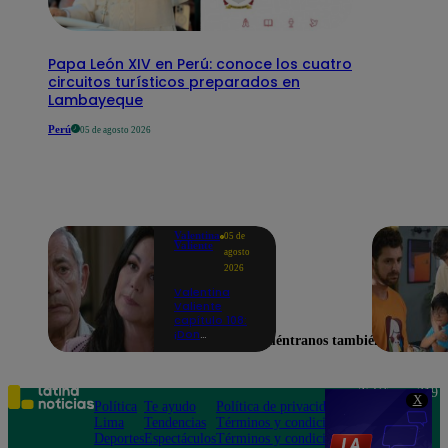
Papa León XIV en Perú: conoce los cuatro
circuitos turísticos preparados en
Lambayeque
Perú
05 de agosto 2026
Valentina
05 de
Valiente
agosto
2026
Valentina
Valiente
capítulo 108:
¡Don
Encuéntranos también en
Edmundo
empieza a
sospechar de
Frida tras
Teléfono: 219
X
descubrir una
Política
Te ayudo
Política de privacidad
1000
contradicción
Lima
Tendencias
Términos y condiciones
Av. San
en una
Deportes
Espectáculos
Términos y condiciones
Felipe 968
conversación!