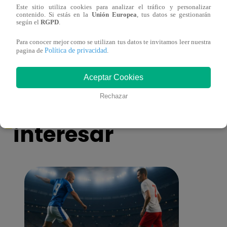
Este sitio utiliza cookies para analizar el tráfico y personalizar
contenido. Si estás en la
Unión Europea
, tus datos se gestionarán
según el
RGPD
.
Asesinan a comerciante ferretero dentro de
Joven
galería en San Juan de Lurigancho
Victo
Para conocer mejor como se utilizan tus datos te invitamos leer nuestra
Política de privacidad
pagina de
.
Aceptar Cookies
También te puede
Rechazar
interesar