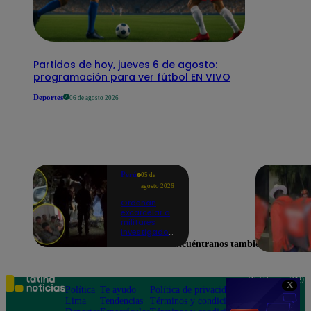
Partidos de hoy, jueves 6 de agosto:
programación para ver fútbol EN VIVO
Deportes
06 de agosto 2026
Perú
05 de
agosto 2026
Ordenan
excarcelar a
militares
investigados
por muerte
Encuéntranos también en
de jóvenes
durante
operativo en
Colcabamba
Teléfono: 219
X
Política
Te ayudo
Política de privacidad
1000
Lima
Tendencias
Términos y condiciones
Av. San