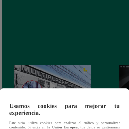
Usamos cookies para mejorar tu
experiencia.
Asesinan a comerciante ferretero dentro de
Joven
Este sitio utiliza cookies para analizar el tráfico y personalizar
galería en San Juan de Lurigancho
Victo
contenido. Si estás en la
Unión Europea
, tus datos se gestionarán