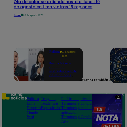
Ola de calor se extiende hasta el lunes 10
de agosto en Lima y otras 16 regiones
Lima
07 de agosto 2026
Política
07 de agosto
2026
Perú y México
anuncian
restablecimiento
de relaciones
diplomáticas
Encuéntranos también en
tras
salvoconducto a
Betssy Chávez
Teléfono: 219
X
Política
Te ayudo
Política de privacidad
1000
Lima
Tendencias
Términos y condiciones
Av. San
Deportes
Espectáculos
Términos y condiciones
Felipe 968
Mundo
aplicación
Jesús María
Perú
Términos y Condiciones
APP