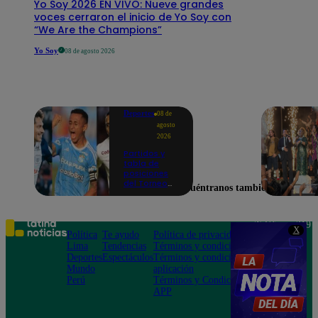
Yo Soy 2026 EN VIVO: Nueve grandes
voces cerraron el inicio de Yo Soy con
“We Are the Champions”
Yo Soy
08 de agosto 2026
Deportes
08 de
agosto
2026
Partidos y
tabla de
posiciones
del Torneo
Encuéntranos también en
Clausura EN
VIVO: así van
los equipos
en la fecha 4
Teléfono: 219
X
Política
Te ayudo
Política de privacidad
1000
Lima
Tendencias
Términos y condiciones
Av. San
Deportes
Espectáculos
Términos y condiciones
Felipe 968
Mundo
aplicación
Jesús María
Perú
Términos y Condiciones
APP