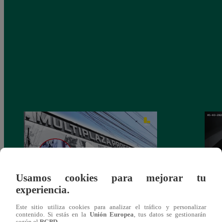
Usamos cookies para mejorar tu
experiencia.
Asesinan a comerciante ferretero dentro de
Joven
Este sitio utiliza cookies para analizar el tráfico y personalizar
contenido. Si estás en la
Unión Europea
, tus datos se gestionarán
galería en San Juan de Lurigancho
Victo