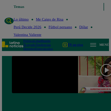
Temas
Lo último
Me Caigo de Ris
Lo último
Me Caigo de Risa
Perú Decide 2026
Fútbol peruano
Dólar
Valentina Valiente
Política
Lima
Mundo
Te ayudo
Tendencias
TV en vivo
MENÚ
Deportes
Espectáculos