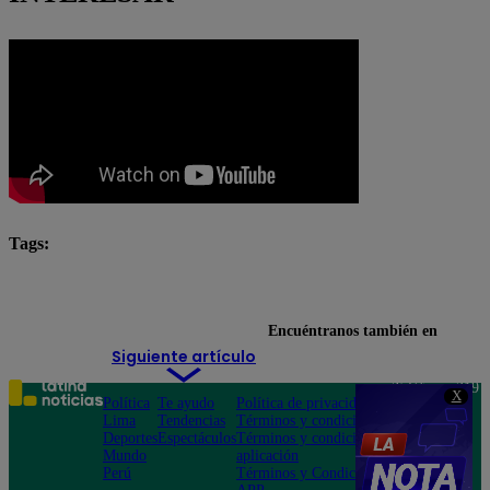
Tags:
Arriba Mi Gente
destacada minuto
Encuéntranos también en
Siguiente artículo
Teléfono: 219
X
Política
Te ayudo
Política de privacidad
1000
Lima
Tendencias
Términos y condiciones
Av. San
Deportes
Espectáculos
Términos y condiciones
Felipe 968
Mundo
aplicación
Jesús María
Perú
Términos y Condiciones