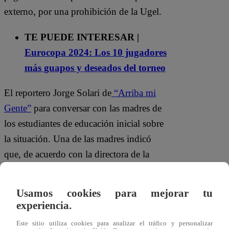
externo, por una prohibición de la Ugel.
TE PUEDE INTERESAR |
Eurocopa 2024: Los 10 jugadores
más guapos y deseados del torneo
El reportero Jorge Solari de
“Arriba mi
Gente”
para conversar con las madres de
los estudiantes de educación inicial sobre
la situación. Una de las madres indicó
que, de acuerdo con la directora de la
escuela, una norma de la Ugel que impide
contratar a auxiliares. La misma mujer
Usamos cookies para mejorar tu
también indicó muchos alumnos tienen
experiencia.
necesidades especiales, por lo que la
Este sitio utiliza cookies para analizar el tráfico y personalizar