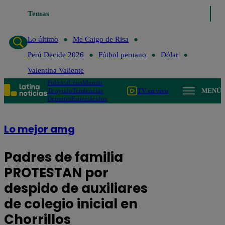
Temas
Lo último
Me Caigo de Risa
Lo último
Me Caigo de Risa
Perú Decide 2026
Fútbol peruano
Dólar
Valentina Valiente
Política
Lima
Mundo
Te ayudo
Tendencias
TV en vivo
MENÚ
Deportes
Espectáculos
Lo mejor amg
Padres de familia
PROTESTAN por
despido de auxiliares
de colegio inicial en
Chorrillos