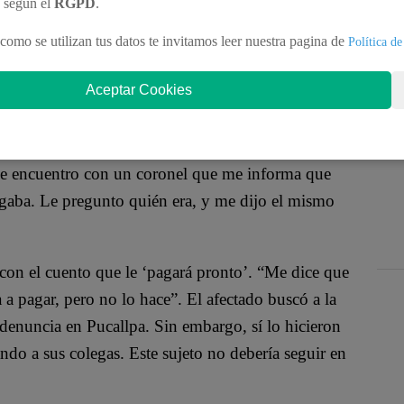
l cuento de poner un negocio dentro del penal de
n según el
RGPD
.
dio millón de soles entre todos los estafados.
como se utilizan tus datos te invitamos leer nuestra pagina de
Política de
pana Huayaban,
Este sujeto les prometía un gran
Aceptar Cookies
 Suboficiales le depositaban diversas cantidades que
Me encuentro con un coronel que me informa que
agaba. Le pregunto quién era, y me dijo el mismo
 con el cuento que le ‘pagará pronto’. “Me dice que
a pagar, pero no lo hace”. El afectado buscó a la
denuncia en Pucallpa. Sin embargo, sí lo hicieron
ndo a sus colegas. Este sujeto no debería seguir en