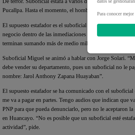
De terror. Suboficial estafa a varios de sus colegas con e
datos se gestionará
Pucallpa. Hasta el momento, el hombre acumula más de me
Para conocer mejor 
El supuesto estafador es el suboficial
Jarol Anthony Za
negocio dentro de las inmediaciones del penal pucallpino.
terminan sumando más de medio millón de soles.
Suboficial Miguel se animó a hablar con Jorge Solari. “
debe vender su departamento, pues un suboficial no le p
nombre: Jarol Anthony Zapana Huayaban”.
El supuesto estafador se ha comunicado con el suboficial
me va a pagar en partes. Tengo audios que indican que va 
PNP para que pueda denunciarlo, pero no le aceptaron la 
en Huancayo. “No es posible que un suboficial esté estafa
actividad”, pide.