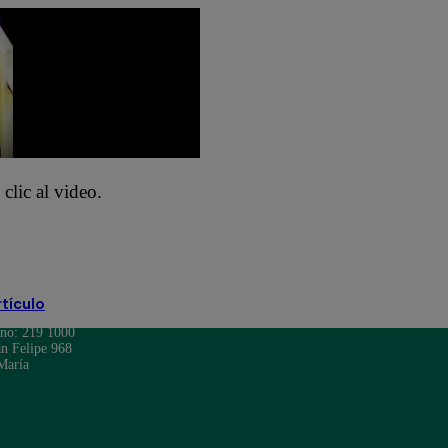
 clic al video.
rtículo
ono: 219 1000
n Felipe 968
María