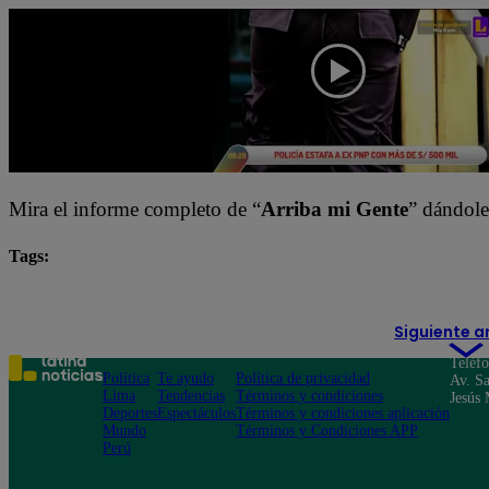
Mira el informe completo de “
Arriba mi Gente
” dándole
Tags:
Arriba Mi Gente
destacada minuto
Siguiente a
Teléf
Política
Te ayudo
Política de privacidad
Av. Sa
Lima
Tendencias
Términos y condiciones
Jesús 
Deportes
Espectáculos
Términos y condiciones aplicación
Mundo
Términos y Condiciones APP
Perú