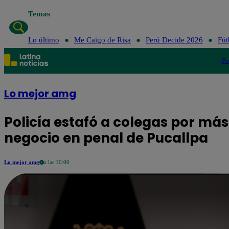
Temas
Lo último
Me Caigo de Risa
Perú Decide 2026
Fút
Po
Lo mejor amg
Policía estafó a colegas por más
negocio en penal de Pucallpa
Lo mejor amg
a las 10:00