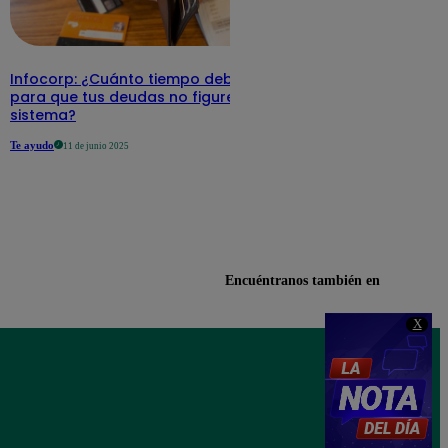
Infocorp: ¿Cuánto tiempo debe pasar
para que tus deudas no figuren en su
sistema?
Te ayudo
11 de junio 2025
Encuéntranos también en
X