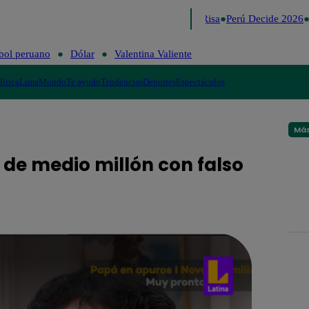
Lo último
Me Caigo de Risa
Perú Decide 2026
bol peruano
Dólar
Valentina Valiente
lítica
Lima
Mundo
Te ayudo
Tendencias
Deportes
Espectáculos
Más
 de medio millón con falso