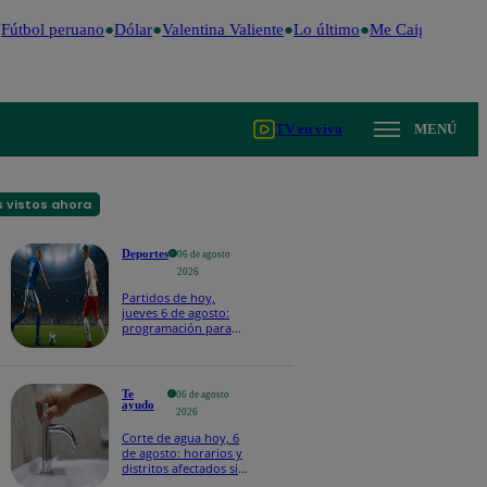
Fútbol peruano
Dólar
Valentina Valiente
Lo último
Me Caigo de Risa
TV en vivo
MENÚ
 vistos ahora
Deportes
06 de agosto
2026
Partidos de hoy,
jueves 6 de agosto:
programación para
ver fútbol EN VIVO
Te
06 de agosto
ayudo
2026
Corte de agua hoy, 6
de agosto: horarios y
distritos afectados sin
el servicio de Sedapal