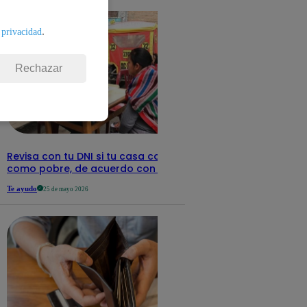
.
 privacidad
Rechazar
Revisa con tu DNI si tu casa califica
como pobre, de acuerdo con el Sisfoh
Te ayudo
25 de mayo 2026