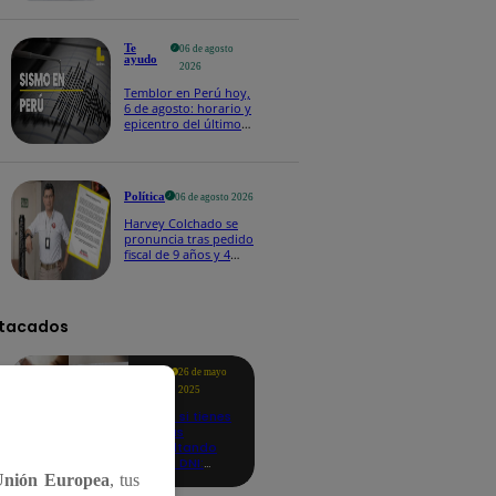
Te
06 de agosto
ayudo
2026
Temblor en Perú hoy,
6 de agosto: horario y
epicentro del último
sismo, según IGP
Política
06 de agosto 2026
Harvey Colchado se
pronuncia tras pedido
fiscal de 9 años y 4
meses de prisión en
su contra
tacados
Te
26 de mayo
ayudo
2025
Revisa si tienes
deudas
consultando
con tu DNI:
aquí los
Unión Europea
, tus
detalles