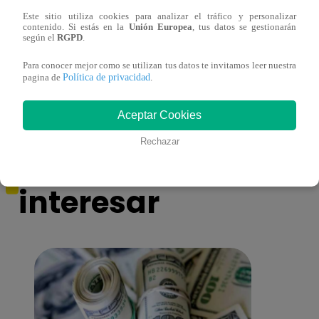
Este sitio utiliza cookies para analizar el tráfico y personalizar
contenido. Si estás en la
Unión Europea
, tus datos se gestionarán
según el
RGPD
.
Asesinan a comerciante ferretero dentro de
Joven
Para conocer mejor como se utilizan tus datos te invitamos leer nuestra
galería en San Juan de Lurigancho
Victo
Política de privacidad
pagina de
.
Aceptar Cookies
Rechazar
También te puede
interesar