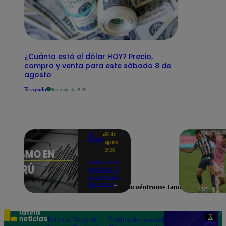
¿Cuánto está el dólar HOY? Precio,
compra y venta para este sábado 8 de
agosto
Te ayudo
08 de agosto 2026
Te
08 de
ayudo
agosto
2026
Temblor en
Perú hoy, 8
de agosto:
horario y
Encuéntranos también en
epicentro
del último
sismo,
según IGP
Teléfono: 219
X
Política
Te ayudo
Política de privacidad
1000