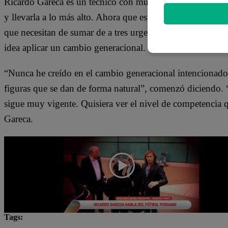
Ricardo Gareca es un técnico con mucha experiencia, el té
y llevarla a lo más alto. Ahora que es DT de ‘La Roja’, 
que necesitan de sumar de a tres urgentemente. Por ello, 
idea aplicar un cambio generacional.
“Nunca he creído en el cambio generacional intencionado,
figuras que se dan de forma natural”, comenzó diciendo. “
sigue muy vigente. Quisiera ver el nivel de competencia q
Gareca.
Tags: