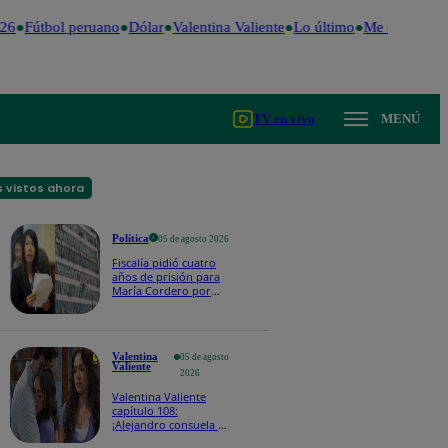
26
Fútbol peruano
Dólar
Valentina Valiente
Lo último
Me Caigo de R
TV en vivo
MENÚ
 vistos ahora
Política
05 de agosto 2026
Fiscalía pidió cuatro
años de prisión para
María Cordero por
presunto recorte de
sueldo a trabajador
Valentina
05 de agosto
Valiente
2026
Valentina Valiente
capítulo 108:
¡Alejandro consuela a
Valentina con un