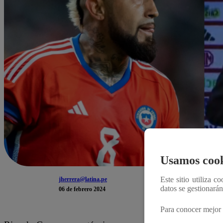
Usamos cook
Este sitio utiliza c
jherrera@latina.pe
datos se gestionará
06 de febrero 2024
Para conocer mejor 