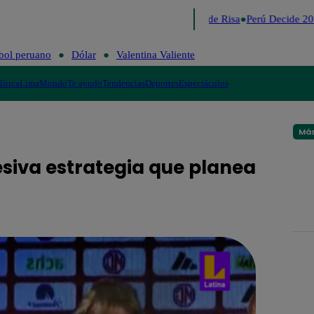
Lo último
Me Caigo de Risa
Perú Decide 20
bol peruano
Dólar
Valentina Valiente
lítica
Lima
Mundo
Te ayudo
Tendencias
Deportes
Espectáculos
Más
esiva estrategia que planea