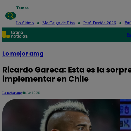
Temas
Lo último
Me Caigo de Risa
Perú Decide 2026
Fút
Po
Lo mejor amg
Ricardo Gareca: Esta es la sorpr
implementar en Chile
Lo mejor amg
a las 10:26