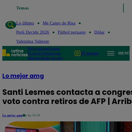
Temas
Lo último
Me Cai
Lo último
Me Caigo de Risa
Perú Decide 2026
Fútbol peruano
Dólar
Valentina Valiente
Política
Lima
Mundo
Te ayudo
Tendencias
TV en vivo
MENÚ
Deportes
Espectáculos
Lo mejor amg
Santi Lesmes contacta a congre
voto contra retiros de AFP | Arri
Lo mejor amg
a las 14:10