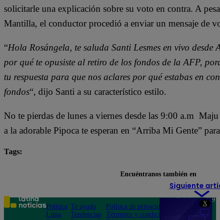
solicitarle una explicación sobre su voto en contra. A pe
Mantilla, el conductor procedió a enviar un mensaje de v
“
Hola Rosángela, te saluda Santi Lesmes en vivo desde 
por qué te opusiste al retiro de los fondos de la AFP, por
tu respuesta para que nos aclares por qué estabas en con
fondos
“, dijo Santi a su característico estilo.
No te pierdas de lunes a viernes desde las 9:00 a.m Maj
a la adorable Pipoca te esperan en “Arriba Mi Gente” para
Tags:
Arriba Mi Gente
destacada minuto
Encuéntranos también en
Siguiente artí
Teléfono: 219
X
Política
Te ayudo
Política de privacidad
1000
Lima
Tendencias
Términos y condiciones
Av. San