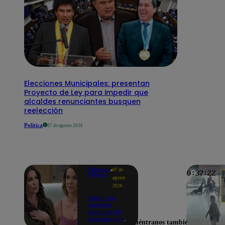
Elecciones Municipales: presentan
Proyecto de Ley para impedir que
alcaldes renunciantes busquen
reelección
Política
07 de agosto 2026
Valentina
07 de
Valiente
agosto
2026
Valentina
Valiente
capítulo 110:
¡Macarena ya
Encuéntranos también en