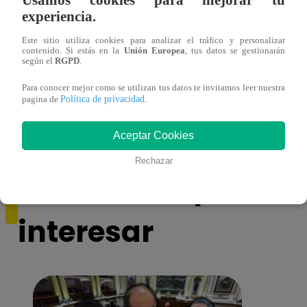
experiencia.
Este sitio utiliza cookies para analizar el tráfico y personalizar
contenido. Si estás en la
Unión Europea
, tus datos se gestionarán
según el
RGPD
.
Asesinan a comerciante ferretero dentro de
Joven
Para conocer mejor como se utilizan tus datos te invitamos leer nuestra
Política de privacidad
pagina de
.
galería en San Juan de Lurigancho
Victo
Aceptar Cookies
Rechazar
También te puede
interesar