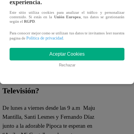
experiencia.
“Yo no hablo así, utilizó otras frases
Este sitio utiliza cookies para analizar el tráfico y personalizar
contenido. Si estás en la
Unión Europea
, tus datos se gestionarán
más antiguas”
sostuvo el creador de “Mi
según el
RGPD
.
bebito Fiu Fiu”, quien también,
Para conocer mejor como se utilizan tus datos te invitamos leer nuestra
Política de privacidad
pagina de
.
mencionó entre risas que nació en el país
perfecto para hacer sus mezclas.
Aceptar Cookies
¿A qué hora ver “Arriba mi
Rechazar
Gente” de Latina
Televisión?
De lunes a viernes desde las 9 a.m Maju
Mantilla, Santi Lesmes y Fernando Díaz
junto a la adorable Pipoca te esperan en