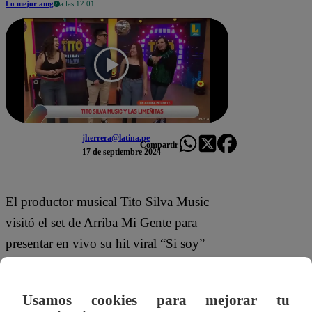
Lo mejor amg
a las 12:01
jherrera@latina.pe
Compartir
17 de septiembre 2024
El productor musical Tito Silva Music
visitó el set de Arriba Mi Gente para
presentar en vivo su hit viral “Si soy”
junto a las dos limeñitas. Tito señaló que
se inspiró en las palabras que los jóvenes
Usamos cookies para mejorar tu
utilizan actualmente en su lenguaje.