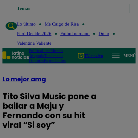
Temas
Lo último
Me Caigo de Risa
Lo último
Me Caigo de Risa
Perú Decide 2026
Fútbol peruano
Dólar
Valentina Valiente
Política
Lima
Mundo
Te ayudo
Tendencias
TV en vivo
MENÚ
Deportes
Espectáculos
Lo mejor amg
Tito Silva Music pone a
bailar a Maju y
Fernando con su hit
viral “Si soy”