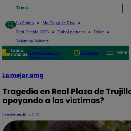
Temas
Lo último
Me Caigo de Risa
Perú 
Lo último
Me Caigo de Risa
Perú Decide 2026
Fútbol peruano
Dólar
Valentina Valiente
Política
Lima
Mundo
Te ayudo
Tendencias
TV en vivo
MENÚ
Deportes
Espectáculos
Lo mejor amg
Tragedia en Real Plaza de Trujil
apoyando a las víctimas?
Lo mejor amg
a las 13:21