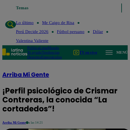
Lo último
Temas
Me Caigo de Risa
Perú Decide 2026
Fútbol peruano
Lo último
Me Caigo de Risa
Perú Decide 2026
Fútbol peruano
Dólar
Valentina Valiente
Política
Lima
Mundo
Te ayudo
Tendencias
TV en vivo
MENÚ
Deportes
Espectáculos
Arriba Mi Gente
¡Perfil psicológico de Crismar
Contreras, la conocida “La
cortadedos”!
Arriba Mi Gente
a las 14:21