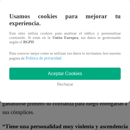
vinculan con actos de extrema violencia.
Usamos cookies para mejorar tu
De acuerdo con la policía, la organización criminal
experiencia.
operaba captando empresarios y personas vinculadas a
Este sitio utiliza cookies para analizar el tráfico y personalizar
actividades comerciales.
La modalidad era cruel: las
contenido. Si estás en la
Unión Europea
, tus datos se gestionarán
según el
RGPD
.
víctimas eran secuestradas y sometidas a torturas
Para conocer mejor como se utilizan tus datos te invitamos leer nuestra
mientras sus familiares recibían amenazas y videos
Política de privacidad
pagina de
.
violentos para exigir rescates.
Aceptar Cookies
Los agentes sostienen que Crismar Contreras no solo
Rechazar
participaba en los secuestros, sino que además dirigía las
operaciones y perfilaba personalmente a las víctimas,
ganándose primero su confianza para luego entregarlas a
sus cómplices.
“Tiene una personalidad muy violenta y ascendencia