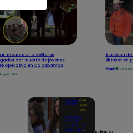
n excarcelar a militares
Asesinan de 
tigados por muerte de jóvenes
tiktoker en 
te operativo en Colcabamba
Mundo
05 de agost
de agosto 2026
Valentina
05 de
Valiente
agosto
2026
Valentina
Valiente
capítulo 108:
¡Alejandro
Encuéntranos también en