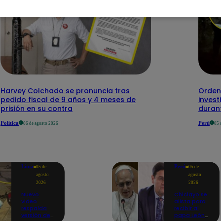
Harvey Colchado se pronuncia tras
Ordena
pedido fiscal de 9 años y 4 meses de
inves
prisión en su contra
duran
Política
Perú
06 de agosto 2026
05 
Lima
Perú
05 de
05 de
agosto
agosto
2026
2026
Nuevo
Chiclayo se
video
alista para
respalda
recibir al
versión de
papa León