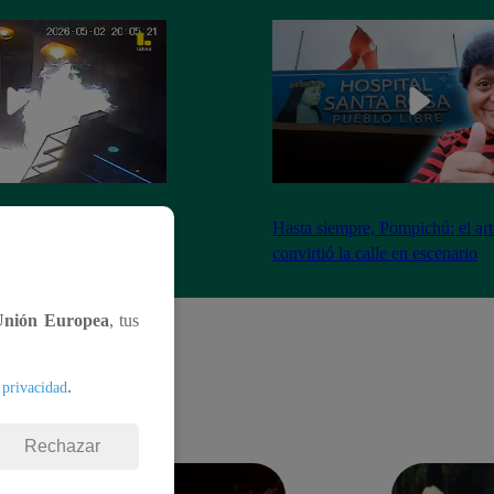
nadores incendian
Hasta siempre, Pompichú: el art
ntes adentro
convirtió la calle en escenario
Unión Europea
, tus
.
 privacidad
Rechazar