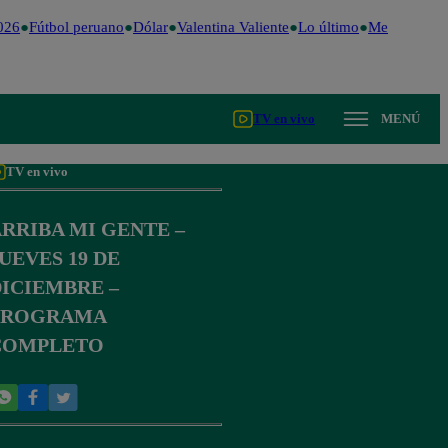
26
Fútbol peruano
Dólar
Valentina Valiente
Lo último
Me Caigo de 
TV en vivo
MENÚ
TV en vivo
RRIBA MI GENTE –
UEVES 19 DE
ICIEMBRE –
PROGRAMA
COMPLETO