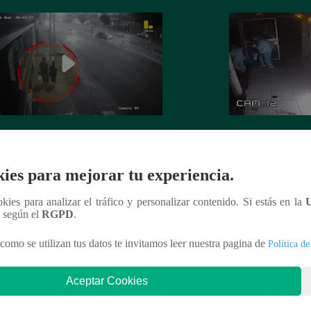
 es asesinada por su expareja en La
La Perla: Extorsio
ria
panadería con clie
ies para mejorar tu experiencia.
ookies para analizar el tráfico y personalizar contenido. Si estás en la
n según el
RGPD
.
nteresar
como se utilizan tus datos te invitamos leer nuestra pagina de
Política de
Aceptar Cookies