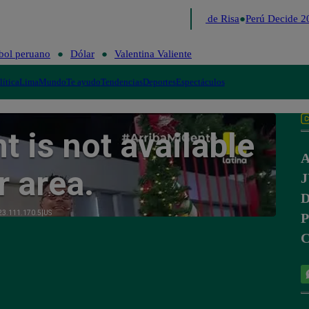
Lo último
Me Caigo de Risa
Perú Decide 20
bol peruano
Dólar
Valentina Valiente
lítica
Lima
Mundo
Te ayudo
Tendencias
Deportes
Espectáculos
A
J
D