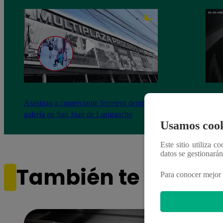
Asesinan a comerciante ferretero dentro de
Joven
galería en San Juan de Lurigancho
Victo
Usamos cook
Este sitio utiliza c
datos se gestionará
También te puede i
Para conocer mejor 